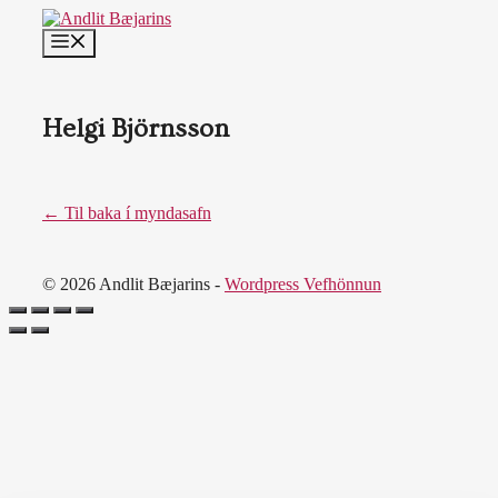
Skip
to
MENU
content
Helgi Björnsson
← Til baka í myndasafn
© 2026 Andlit Bæjarins -
Wordpress Vefhönnun