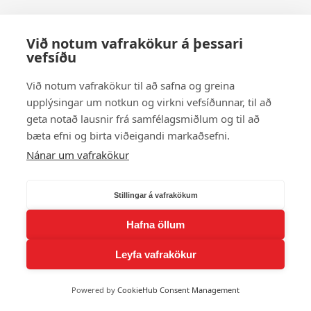
Við notum vafrakökur á þessari
vefsíðu
Við notum vafrakökur til að safna og greina
upplýsingar um notkun og virkni vefsíðunnar, til að
geta notað lausnir frá samfélagsmiðlum og til að
bæta efni og birta viðeigandi markaðsefni.
Nánar um vafrakökur
Stillingar á vafrakökum
Hafna öllum
Leyfa vafrakökur
Powered by
CookieHub Consent Management