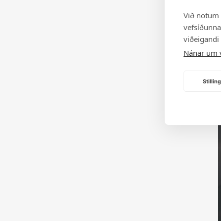
Við notum 
vefsíðunnar
viðeigandi
Nánar um 
Stilli