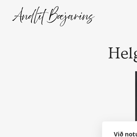
Skip
to
content
Hel
Við not