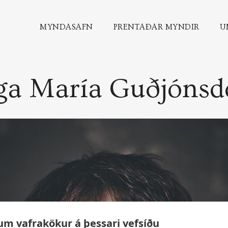
MYNDASAFN
PRENTAÐAR MYNDIR
U
ga María Guðjónsdó
um vafrakökur á þessari vefsíðu