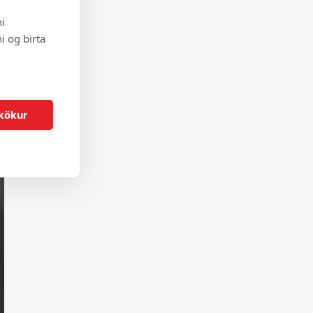
i
i og birta
kökur