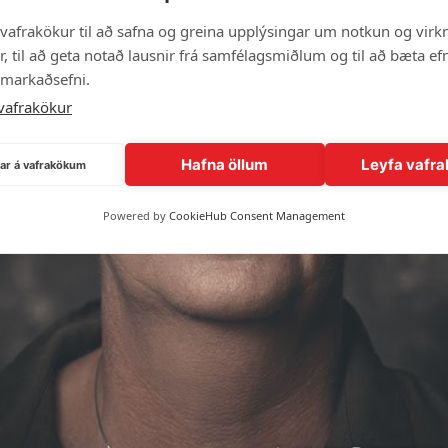
vafrakökur til að safna og greina upplýsingar um notkun og virkn
, til að geta notað lausnir frá samfélagsmiðlum og til að bæta efn
 markaðsefni.
vafrakökur
Hafna öllum
Leyfa vafra
ngar á vafrakökum
Powered by
CookieHub Consent Management