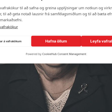
vafrakökur til að safna og greina upplýsingar um notkun og virkn
, til að geta notað lausnir frá samfélagsmiðlum og til að bæta efn
 markaðsefni.
vafrakökur
Hafna öllum
Leyfa vafra
ngar á vafrakökum
Powered by
CookieHub Consent Management