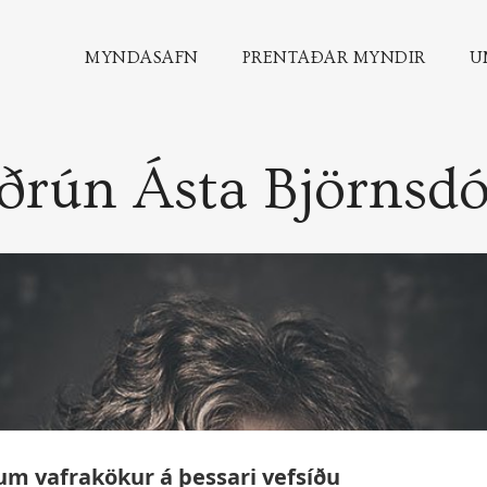
MYNDASAFN
PRENTAÐAR MYNDIR
U
rún Ásta Björnsdó
um vafrakökur á þessari vefsíðu