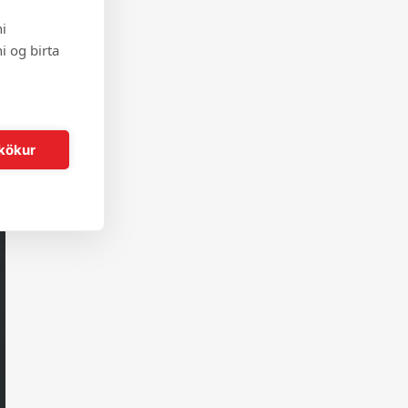
i
i og birta
kökur