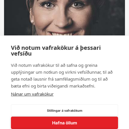
Við notum vafrakökur á þessari
vefsíðu
Við notum vafrakökur til að safna og greina
upplýsingar um notkun og virkni vefsíðunnar, til að
geta notað lausnir frá samfélagsmiðlum og til að
bæta efni og birta viðeigandi markaðsefni.
Nánar um vafrakökur
Stillingar á vafrakökum
Hafna öllum
← Til baka í myndasafn