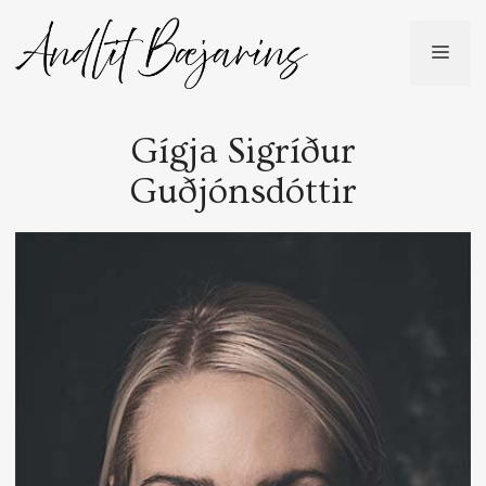
Skip
to
ME
content
Gígja Sigríður
Guðjónsdóttir