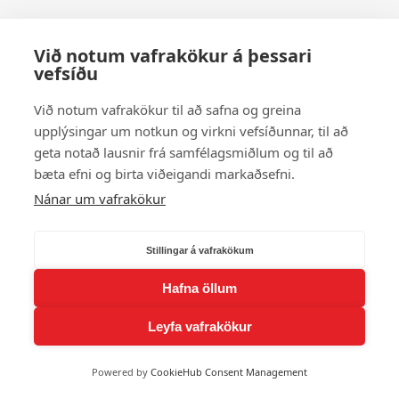
Við notum vafrakökur á þessari
vefsíðu
Við notum vafrakökur til að safna og greina
upplýsingar um notkun og virkni vefsíðunnar, til að
geta notað lausnir frá samfélagsmiðlum og til að
bæta efni og birta viðeigandi markaðsefni.
Nánar um vafrakökur
Stillingar á vafrakökum
Hafna öllum
Leyfa vafrakökur
Powered by
CookieHub Consent Management