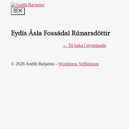
Skip
to
MENU
content
Eydís Ásla Fossádal Rúnarsdóttir
← Til baka í myndasafn
© 2026 Andlit Bæjarins -
Wordpress Vefhönnun