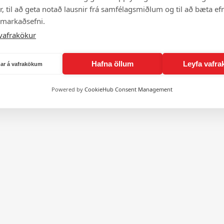
, til að geta notað lausnir frá samfélagsmiðlum og til að bæta efn
 markaðsefni.
vafrakökur
Hafna öllum
Leyfa vafra
ngar á vafrakökum
Powered by
CookieHub Consent Management