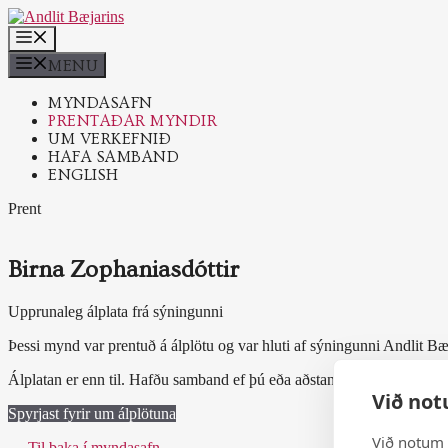
Skip
to
MENU
content
MENU
MYNDASAFN
PRENTAÐAR MYNDIR
UM VERKEFNIÐ
HAFA SAMBAND
ENGLISH
Prent
Birna Zophaniasdóttir
Upprunaleg álplata frá sýningunni
Þessi mynd var prentuð á álplötu og var hluti af sýningunni Andlit Bæ
Álplatan er enn til. Hafðu samband ef þú eða aðstandandi hefur áhuga
Við not
Spyrjast fyrir um álplötuna
Við notum 
← Til baka í myndasafn