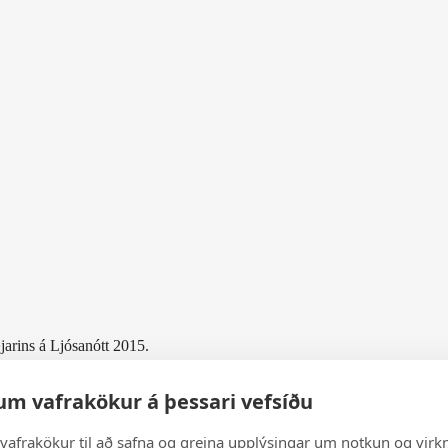
jarins á Ljósanótt 2015.
 á að eignast hana.
um vafrakökur á þessari vefsíðu
vafrakökur til að safna og greina upplýsingar um notkun og virkn