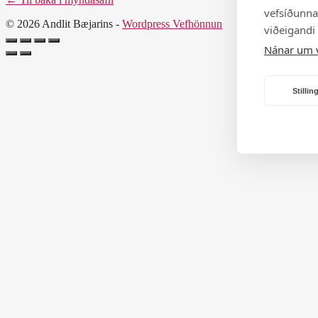
vefsíðunnar
© 2026 Andlit Bæjarins -
Wordpress Vefhönnun
viðeigandi
Nánar um 
Stilli