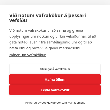
Við notum vafrakökur á þessari
vefsíðu
Við notum vafrakökur til að safna og greina
upplýsingar um notkun og virkni vefsíðunnar, til að
geta notað lausnir frá samfélagsmiðlum og til að
bæta efni og birta viðeigandi markaðsefni.
Nánar um vafrakökur
Stillingar á vafrakökum
Hafna öllum
Leyfa vafrakökur
Powered by
CookieHub Consent Management