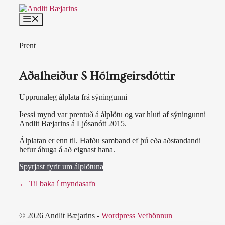
Skip
to
MENU
content
Prent
Aðalheiður S Hólmgeirsdóttir
Upprunaleg álplata frá sýningunni
Þessi mynd var prentuð á álplötu og var hluti af sýningunni
Andlit Bæjarins á Ljósanótt 2015.
Álplatan er enn til. Hafðu samband ef þú eða aðstandandi
hefur áhuga á að eignast hana.
Spyrjast fyrir um álplötuna
← Til baka í myndasafn
© 2026 Andlit Bæjarins -
Wordpress Vefhönnun