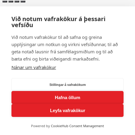
Við notum vafrakökur á þessari
vefsíðu
Við notum vafrakökur til að safna og greina
upplýsingar um notkun og virkni vefsíðunnar, til að
geta notað lausnir frá samfélagsmiðlum og til að
bæta efni og birta viðeigandi markaðsefni.
Nánar um vafrakökur
Stillingar á vafrakökum
Hafna öllum
Leyfa vafrakökur
Powered by
CookieHub Consent Management