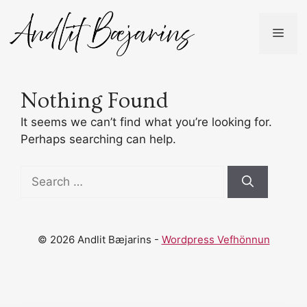
Skip
to
ME
content
Nothing Found
It seems we can’t find what you’re looking for.
Perhaps searching can help.
Search
for:
© 2026 Andlit Bæjarins -
Wordpress Vefhönnun