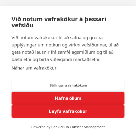
Við notum vafrakökur á þessari
vefsíðu
Við notum vafrakökur til að safna og greina
upplýsingar um notkun og virkni vefsíðunnar, til að
geta notað lausnir frá samfélagsmiðlum og til að
bæta efni og birta viðeigandi markaðsefni.
Nánar um vafrakökur
Stillingar á vafrakökum
Hafna öllum
Leyfa vafrakökur
Powered by
CookieHub Consent Management